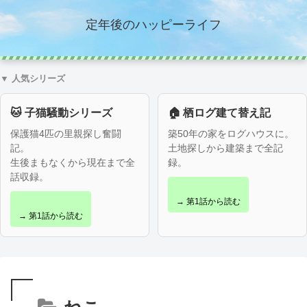
定年後のハッピーライフ
▼ 人気シリーズ
🐱 子猫騒動シリーズ
🏠 栖ログ建て替え記
保護猫4匹の里親探し奮闘
築50年の家をログハウスに。
記。
土地探しから建築まで全記
生後まもなくから現在まで全
録。
話収録。
→ 第1話から読む
→ 第1話から読む