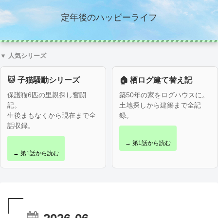
定年後のハッピーライフ
▼ 人気シリーズ
🐱 子猫騒動シリーズ
🏠 栖ログ建て替え記
保護猫6匹の里親探し奮闘
築50年の家をログハウスに。
記。
土地探しから建築まで全記
生後まもなくから現在まで全
録。
話収録。
→ 第1話から読む
→ 第1話から読む