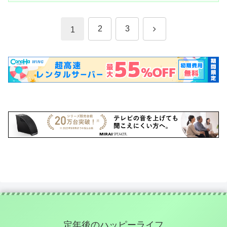
次
2
3
1
へ
定年後のハッピーライフ