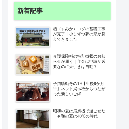
新着記事
栖（すみか）ログの基礎工事
が完了｜少しずつ夢の形が見
えてきました
介護保険料の特別徴収のお知
らせが届く｜年金は申請が必
要なのに天引きは自動？
子猫騒動その19【生後9か月
半】ネット掲示板からつなが
った新しいご縁
昭和の夏は扇風機で過ごせた
｜令和の夏は40℃の時代