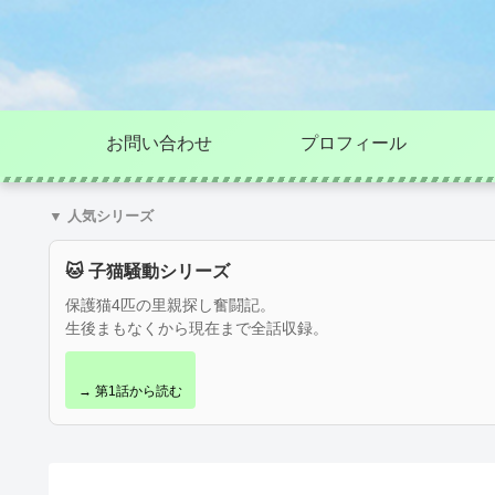
お問い合わせ
プロフィール
▼ 人気シリーズ
🐱 子猫騒動シリーズ
保護猫4匹の里親探し奮闘記。
生後まもなくから現在まで全話収録。
→ 第1話から読む