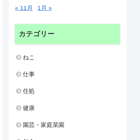
« 11月
1月 »
カテゴリー
ねこ
仕事
住処
健康
園芸・家庭菜園