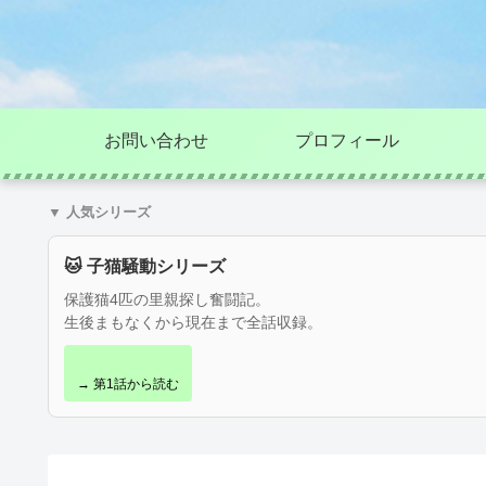
お問い合わせ
プロフィール
▼ 人気シリーズ
🐱 子猫騒動シリーズ
保護猫4匹の里親探し奮闘記。
生後まもなくから現在まで全話収録。
→ 第1話から読む