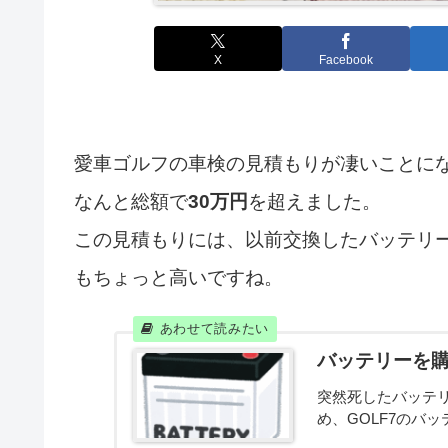
X
Facebook
愛車ゴルフの車検の見積もりが凄いことに
なんと総額で
30万円
を超えました。
この見積もりには、以前交換したバッテリ
もちょっと高いですね。
バッテリーを
突然死したバッテ
め、GOLF7のバ