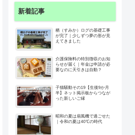
新着記事
栖（すみか）ログの基礎工事
が完了｜少しずつ夢の形が見
えてきました
介護保険料の特別徴収のお知
らせが届く｜年金は申請が必
要なのに天引きは自動？
子猫騒動その19【生後9か月
半】ネット掲示板からつなが
った新しいご縁
昭和の夏は扇風機で過ごせた
｜令和の夏は40℃の時代