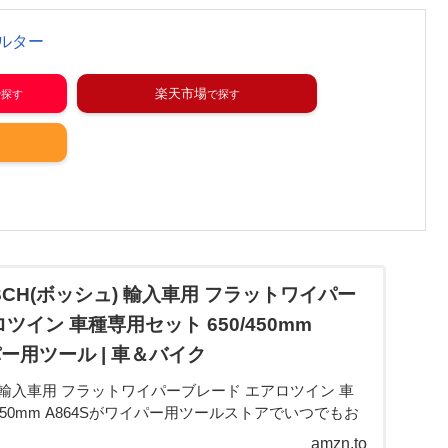
パサート ティグアン トゥーラン アルテオン A3 S3 SQ2
T TTS TTRS T-ロッ...
ルター
楽天市場
BOSCH(ボッシュ) 輸入車用 フラットワイパー
ツイン 車種専用セット 650/450mm
イパー用ツール | 車＆バイク
) 輸入車用 フラットワイパーブレード エアロツイン 車
/450mm A864Sがワイパー用ツールストアでいつでもお
ぎ便対象商品は、当日お届け可能です。アマゾン配送商
amzn.to