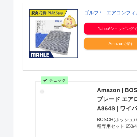
ルフ 7 e-ゴルフ 
RS3 RSQ3 Q2 Q3 T
ゴルフ7 エアコンフィ
Yahoo!ショッピング
Amazon
Amazon | 
ブレード エアロ
A864S | ワ
BOSCH(ボッシュ
種専用セット 650
買い得。当日お急