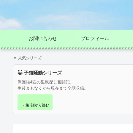
お問い合わせ
プロフィール
▼ 人気シリーズ
🐱 子猫騒動シリーズ
保護猫4匹の里親探し奮闘記。
生後まもなくから現在まで全話収録。
→ 第1話から読む