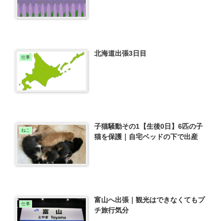
北海道出張3日目
仕事
子猫騒動その1【生後0日】6匹の子
ねこ
猫を保護｜自宅ベッドの下で出産
富山へ出張｜観光はできなくてもプ
仕事
チ旅行気分