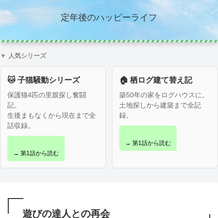
定年後のハッピーライフ
▼ 人気シリーズ
🐱 子猫騒動シリーズ
🏠 栖ログ建て替え記
保護猫4匹の里親探し奮闘
築50年の家をログハウスに。
記。
土地探しから建築まで全記
生後まもなくから現在まで全
録。
話収録。
→ 第1話から読む
→ 第1話から読む
遊びの達人との再会