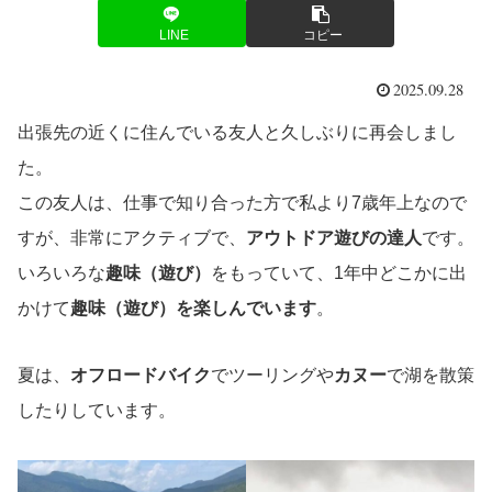
LINE
コピー
2025.09.28
出張先の近くに住んでいる友人と久しぶりに再会しまし
た。
この友人は、仕事で知り合った方で私より7歳年上なので
すが、非常にアクティブで、
アウトドア遊びの達人
です。
いろいろな
趣味（遊び）
をもっていて、1年中どこかに出
かけて
趣味（遊び）を楽しんでいます
。
夏は、
オフロードバイク
でツーリングや
カヌー
で湖を散策
したりしています。