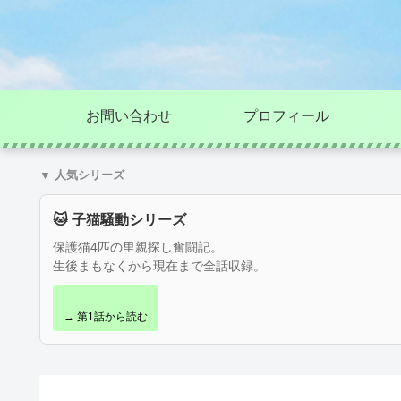
お問い合わせ
プロフィール
▼ 人気シリーズ
🐱 子猫騒動シリーズ
保護猫4匹の里親探し奮闘記。
生後まもなくから現在まで全話収録。
→ 第1話から読む