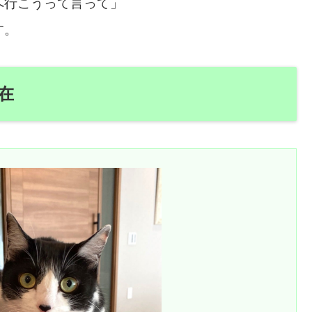
へ行こうって言って」
す。
在