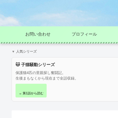
お問い合わせ
プロフィール
▼ 人気シリーズ
🐱 子猫騒動シリーズ
保護猫4匹の里親探し奮闘記。
生後まもなくから現在まで全話収録。
→ 第1話から読む