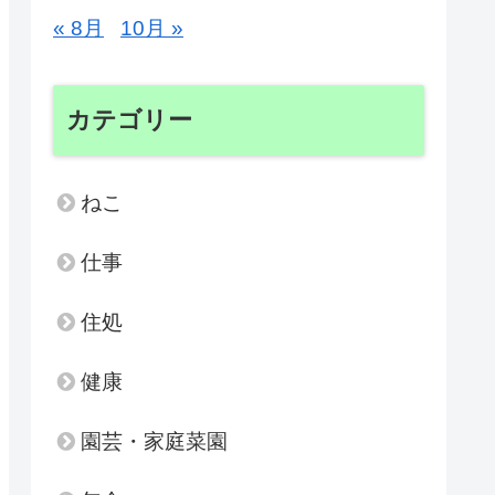
« 8月
10月 »
カテゴリー
ねこ
仕事
住処
健康
園芸・家庭菜園