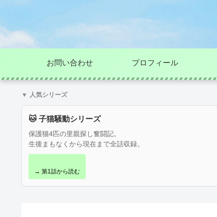
お問い合わせ
プロフィール
▼ 人気シリーズ
🐱 子猫騒動シリーズ
保護猫4匹の里親探し奮闘記。
生後まもなくから現在まで全話収録。
→ 第1話から読む