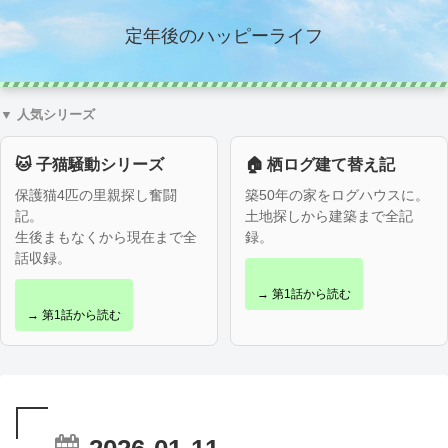
定年後のハッピーライフ
▼ 人気シリーズ
🐱 子猫騒動シリーズ
🏠 栖ログ建て替え記
保護猫4匹の里親探し奮闘
築50年の家をログハウスに。
記。
土地探しから建築まで全記
生後まもなくから現在まで全
録。
話収録。
→ 第1話から読む
→ 第1話から読む