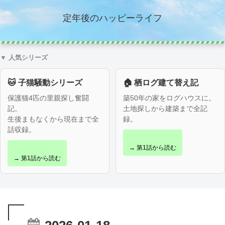
定年後のハッピーライフ
▼ 人気シリーズ
🐱 子猫騒動シリーズ
🏠 栖ログ建て替え記
保護猫4匹の里親探し奮闘
築50年の家をログハウスに。
記。
土地探しから建築まで全記
生後まもなくから現在まで全
録。
話収録。
→ 第1話から読む
→ 第1話から読む