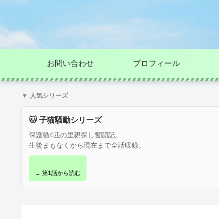
お問い合わせ
プロフィール
▼ 人気シリーズ
🐱 子猫騒動シリーズ
保護猫4匹の里親探し奮闘記。
生後まもなくから現在まで全話収録。
→ 第1話から読む