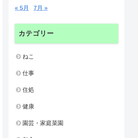
« 5月
7月 »
カテゴリー
ねこ
仕事
住処
健康
園芸・家庭菜園