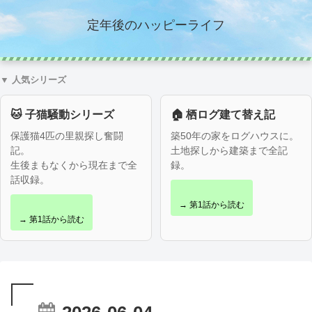
定年後のハッピーライフ
▼ 人気シリーズ
🐱 子猫騒動シリーズ
🏠 栖ログ建て替え記
保護猫4匹の里親探し奮闘
築50年の家をログハウスに。
記。
土地探しから建築まで全記
生後まもなくから現在まで全
録。
話収録。
→ 第1話から読む
→ 第1話から読む