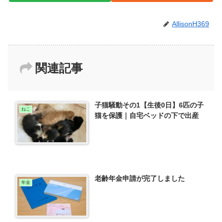
AllisonH369
関連記事
子猫騒動その1【生後0日】6匹の子
ねこ
猫を保護｜自宅ベッドの下で出産
老齢年金申請が完了しました
年金