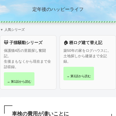
定年後のハッピーライフ
▼ 人気シリーズ
🐱 子猫騒動シリーズ
🏠 栖ログ建て替え記
保護猫4匹の里親探し奮闘
築50年の家をログハウスに。
記。
土地探しから建築まで全記
生後まもなくから現在まで全
録。
話収録。
→ 第1話から読む
→ 第1話から読む
車検の費用が凄いことに