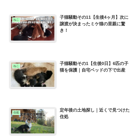
子猫騒動その11【生後4ヶ月】次に
ねこ
譲渡が決まったミケ猫の里親に驚
き！
子猫騒動その1【生後0日】6匹の子
ねこ
猫を保護｜自宅ベッドの下で出産
定年後の土地探し｜近くで見つけた
住処
住処