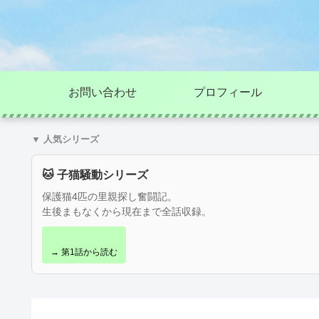
お問い合わせ
プロフィール
▼ 人気シリーズ
🐱 子猫騒動シリーズ
保護猫4匹の里親探し奮闘記。
生後まもなくから現在まで全話収録。
→ 第1話から読む