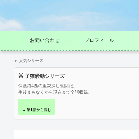
お問い合わせ
プロフィール
▼ 人気シリーズ
🐱 子猫騒動シリーズ
保護猫4匹の里親探し奮闘記。
生後まもなくから現在まで全話収録。
→ 第1話から読む