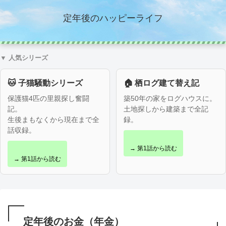
定年後のハッピーライフ
▼ 人気シリーズ
🐱 子猫騒動シリーズ
🏠 栖ログ建て替え記
保護猫4匹の里親探し奮闘
築50年の家をログハウスに。
記。
土地探しから建築まで全記
生後まもなくから現在まで全
録。
話収録。
→ 第1話から読む
→ 第1話から読む
定年後のお金（年金）