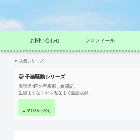
お問い合わせ
プロフィール
▼ 人気シリーズ
🐱 子猫騒動シリーズ
保護猫4匹の里親探し奮闘記。
生後まもなくから現在まで全話収録。
→ 第1話から読む