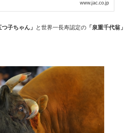
www.jac.co.jp
五つ子ちゃん」
と世界一長寿認定の
「泉重千代翁」