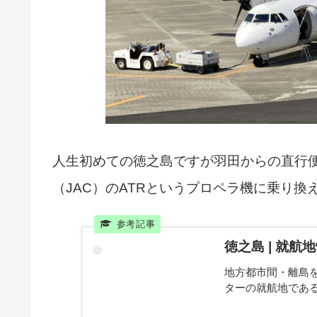
人生初めての徳之島ですが羽田からの直行
（JAC）のATRというプロペラ機に乗り換
徳之島 | 就航
地方都市間・離島を
ターの就航地であ