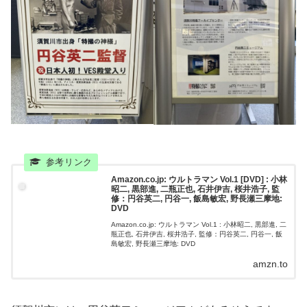
Amazon.co.jp: ウルトラマン Vol.1 [DVD] : 小林
昭二, 黒部進, 二瓶正也, 石井伊吉, 桜井浩子, 監
修：円谷英二, 円谷一, 飯島敏宏, 野長瀬三摩地:
DVD
Amazon.co.jp: ウルトラマン Vol.1 : 小林昭二, 黒部進, 二
瓶正也, 石井伊吉, 桜井浩子, 監修：円谷英二, 円谷一, 飯
島敏宏, 野長瀬三摩地: DVD
amzn.to