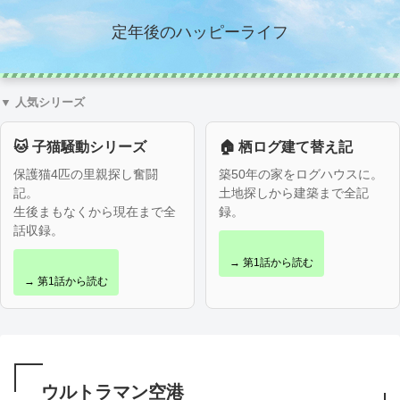
定年後のハッピーライフ
▼ 人気シリーズ
🐱 子猫騒動シリーズ
🏠 栖ログ建て替え記
保護猫4匹の里親探し奮闘
築50年の家をログハウスに。
記。
土地探しから建築まで全記
生後まもなくから現在まで全
録。
話収録。
→ 第1話から読む
→ 第1話から読む
ウルトラマン空港