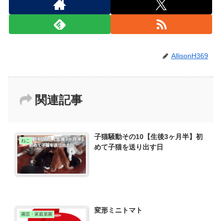
AllisonH369
関連記事
子猫騒動その10【生後3ヶ月半】初
ねこ
めて子猫を送り出す日
変形ミニトマト
園芸・家庭菜園