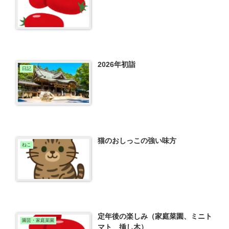
2026年初詣
日記
猫のおしっこの強い味方
ねこ
定年後の楽しみ（家庭菜園、ミニト
園芸・家庭菜園
マト 挿し木）