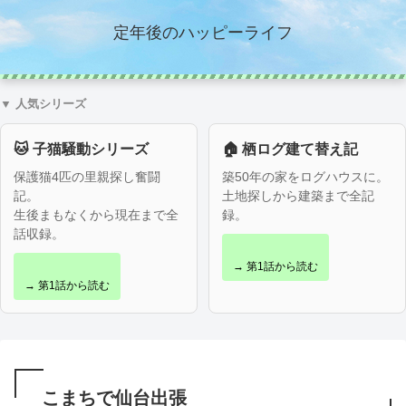
定年後のハッピーライフ
▼ 人気シリーズ
🐱 子猫騒動シリーズ
🏠 栖ログ建て替え記
保護猫4匹の里親探し奮闘
築50年の家をログハウスに。
記。
土地探しから建築まで全記
生後まもなくから現在まで全
録。
話収録。
→ 第1話から読む
→ 第1話から読む
こまちで仙台出張