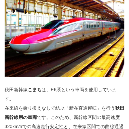
秋田新幹線
こまち
は、E6系という車両を使用していま
す。
在来線を乗り換えなしで結ぶ「新在直通運転」を行う
秋田
新幹線用の車両
です。このため、新幹線区間の最高速度
320km/hでの高速走行安定性と、在来線区間での曲線通過