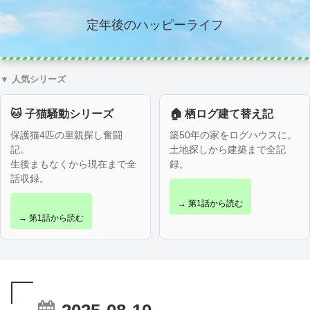
定年後のハッピーライフ
▼ 人気シリーズ
🐱 子猫騒動シリーズ
🏠 栖ログ建て替え記
保護猫4匹の里親探し奮闘
築50年の家をログハウスに。
記。
土地探しから建築まで全記
生後まもなくから現在まで全
録。
話収録。
→ 第1話から読む
→ 第1話から読む