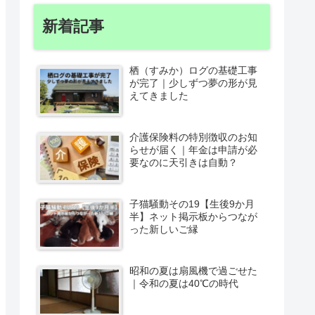
新着記事
栖（すみか）ログの基礎工事
が完了｜少しずつ夢の形が見
えてきました
介護保険料の特別徴収のお知
らせが届く｜年金は申請が必
要なのに天引きは自動？
子猫騒動その19【生後9か月
半】ネット掲示板からつなが
った新しいご縁
昭和の夏は扇風機で過ごせた
｜令和の夏は40℃の時代