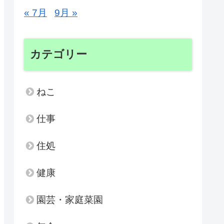
« 7月
9月 »
カテゴリー
ねこ
仕事
住処
健康
園芸・家庭菜園