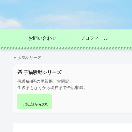
お問い合わせ
プロフィール
▼ 人気シリーズ
🐱 子猫騒動シリーズ
保護猫4匹の里親探し奮闘記。
生後まもなくから現在まで全話収録。
→ 第1話から読む