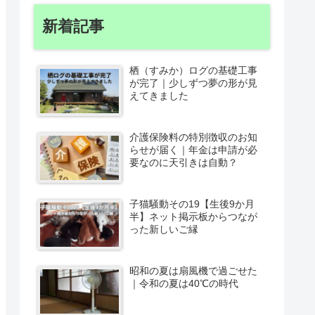
新着記事
栖（すみか）ログの基礎工事
が完了｜少しずつ夢の形が見
えてきました
介護保険料の特別徴収のお知
らせが届く｜年金は申請が必
要なのに天引きは自動？
子猫騒動その19【生後9か月
半】ネット掲示板からつなが
った新しいご縁
昭和の夏は扇風機で過ごせた
｜令和の夏は40℃の時代