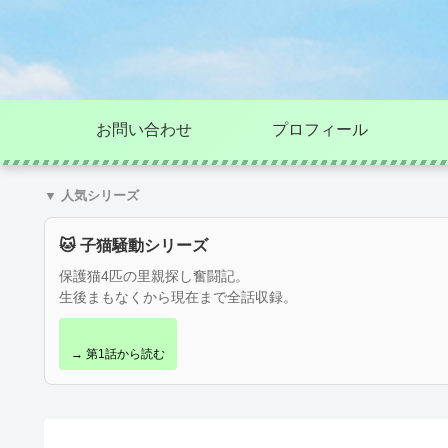
お問い合わせ
プロフィール
▼ 人気シリーズ
🐱 子猫騒動シリーズ
保護猫4匹の里親探し奮闘記。
生後まもなくから現在まで全話収録。
→ 第1話から読む