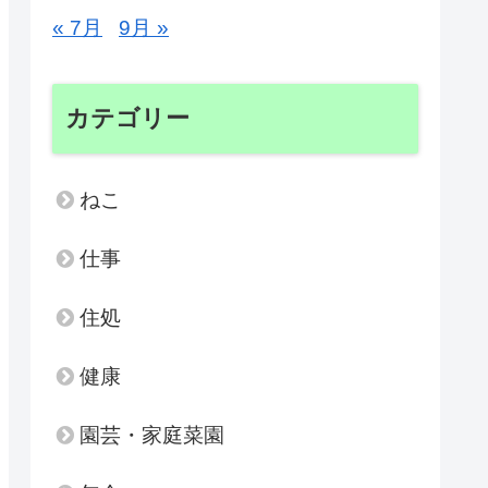
« 7月
9月 »
カテゴリー
ねこ
仕事
住処
健康
園芸・家庭菜園