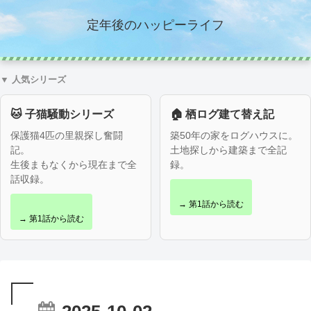
定年後のハッピーライフ
▼ 人気シリーズ
🐱 子猫騒動シリーズ
🏠 栖ログ建て替え記
保護猫4匹の里親探し奮闘
築50年の家をログハウスに。
記。
土地探しから建築まで全記
生後まもなくから現在まで全
録。
話収録。
→ 第1話から読む
→ 第1話から読む