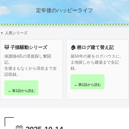
定年後のハッピーライフ
▼ 人気シリーズ
🐱 子猫騒動シリーズ
🏠 栖ログ建て替え記
保護猫4匹の里親探し奮闘
築50年の家をログハウスに。
記。
土地探しから建築まで全記
生後まもなくから現在まで全
録。
話収録。
→ 第1話から読む
→ 第1話から読む