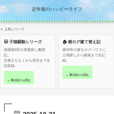
定年後のハッピーライフ
▼ 人気シリーズ
🐱 子猫騒動シリーズ
🏠 栖ログ建て替え記
保護猫6匹の里親探し奮闘
築50年の家をログハウスに。
記。
土地探しから建築まで全記
生後まもなくから現在まで全
録。
話収録。
→ 第1話から読む
→ 第1話から読む