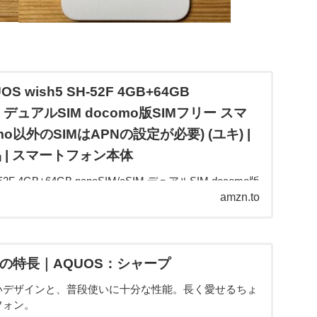
UOS wish5 SH-52F 4GB+64GB
IM デュアルSIM docomo版SIMフリー スマ
omo以外のSIMはAPNの設定が必要) (ユキ) |
 | スマートフォン本体
-52F 4GB+64GB nanoSIM/eSIM デュアルSIM docomo版
本体 (docomo以外のSIMはAPNの設定が必要) (ユキ)が
amzn.to
ストアでいつでもお買い...
sh5の特長｜AQUOS：シャープ
いデザインと、普段使いに十分な性能。長く愛せるちょ
フォン。