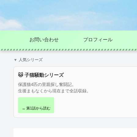
お問い合わせ
プロフィール
▼ 人気シリーズ
🐱 子猫騒動シリーズ
保護猫4匹の里親探し奮闘記。
生後まもなくから現在まで全話収録。
→ 第1話から読む