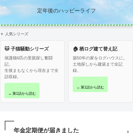
定年後のハッピーライフ
▼ 人気シリーズ
🐱 子猫騒動シリーズ
🏠 栖ログ建て替え記
保護猫6匹の里親探し奮闘
築50年の家をログハウスに。
記。
土地探しから建築まで全記
生後まもなくから現在まで全
録。
話収録。
→ 第1話から読む
→ 第1話から読む
年金定期便が届きました