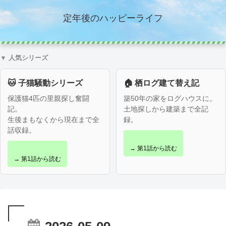
定年後のハッピーライフ
▼ 人気シリーズ
🐱 子猫騒動シリーズ
🏠 栖ログ建て替え記
保護猫4匹の里親探し奮闘
築50年の家をログハウスに。
記。
土地探しから建築まで全記
生後まもなくから現在まで全
録。
話収録。
→ 第1話から読む
→ 第1話から読む