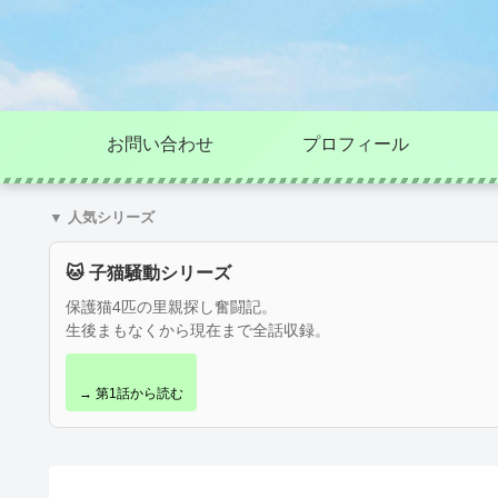
お問い合わせ
プロフィール
▼ 人気シリーズ
🐱 子猫騒動シリーズ
保護猫4匹の里親探し奮闘記。
生後まもなくから現在まで全話収録。
→ 第1話から読む