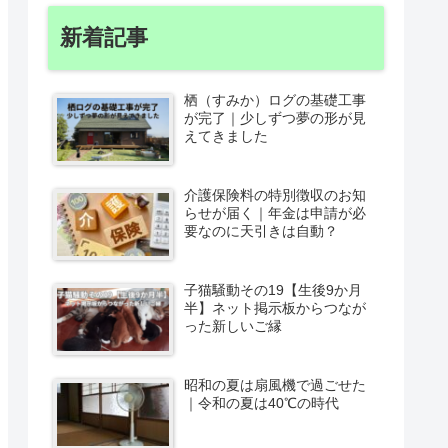
新着記事
栖（すみか）ログの基礎工事
が完了｜少しずつ夢の形が見
えてきました
介護保険料の特別徴収のお知
らせが届く｜年金は申請が必
要なのに天引きは自動？
子猫騒動その19【生後9か月
半】ネット掲示板からつなが
った新しいご縁
昭和の夏は扇風機で過ごせた
｜令和の夏は40℃の時代