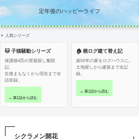
定年後のハッピーライフ
▼ 人気シリーズ
🐱 子猫騒動シリーズ
🏠 栖ログ建て替え記
保護猫4匹の里親探し奮闘
築50年の家をログハウスに。
記。
土地探しから建築まで全記
生後まもなくから現在まで全
録。
話収録。
→ 第1話から読む
→ 第1話から読む
シクラメン開花