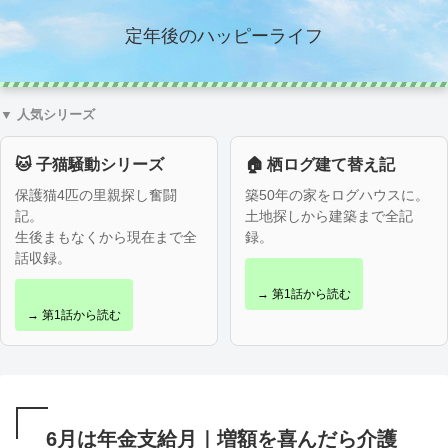
定年後のハッピーライフ
▼ 人気シリーズ
🐱 子猫騒動シリーズ
🏠 栖ログ建て替え記
保護猫4匹の里親探し奮闘
築50年の家をログハウスに。
記。
土地探しから建築まで全記
生後まもなくから現在まで全
録。
話収録。
→ 第1話から読む
→ 第1話から読む
6月は年金支給月｜増額を喜んだら介護