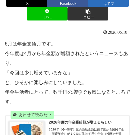
X
Facebook
はてブ
LINE
コピー
2026.06.10
6月は年金支給月です。
今年度は4月から年金額が増額されたというニュースもあ
り、
「今回は少し増えているかな」
と、ひそかに
楽しみ
にしていました。
年金生活者にとって、数千円の増額でも気になるところで
す。
2026年度の年金受給額が増えるらしい
2026年（令和8年）度の受給金額は前年度から国民年金
（基礎年金）が 1.9％の引上げ 厚生年金（報酬比例部