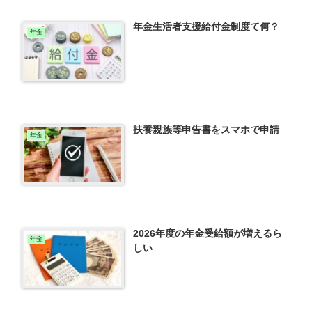
年金生活者支援給付金制度て何？
年金
扶養親族等申告書をスマホで申請
年金
2026年度の年金受給額が増えるら
年金
しい