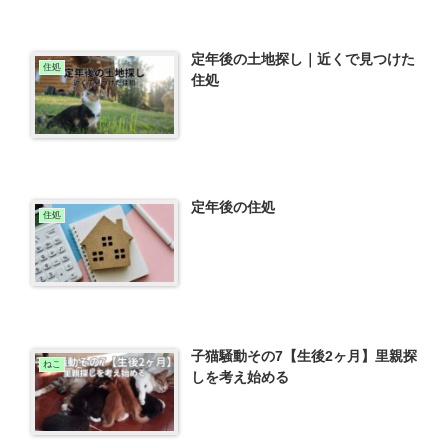
定年後の土地探し｜近くで見つけた
住処
住処
定年後の住処
住処
子猫騒動その7【生後2ヶ月】里親探
ねこ
しを考え始める