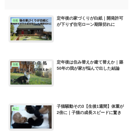
定年後の家づくりが白紙｜開発許可
住処
が下りず住宅ローン期限切れに
定年後は住み替えか建て替えか｜築
住処
50年の我が家が悩んで出した結論
子猫騒動その3【生後1週間】体重が
ねこ
2倍に｜子猫の成長スピードに驚き