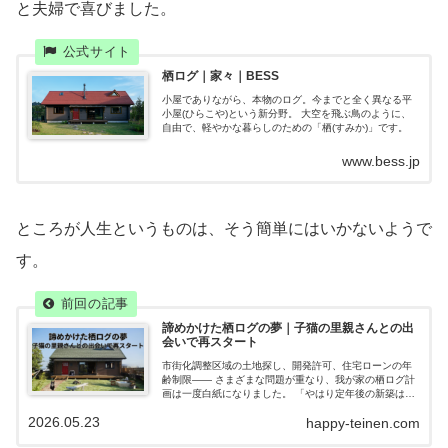
と夫婦で喜びました。
栖ログ｜家々｜BESS
小屋でありながら、本物のログ。今までと全く異なる平
小屋(ひらこや)という新分野。 大空を飛ぶ鳥のように、
自由で、軽やかな暮らしのための「栖(すみか)」です。
www.bess.jp
ところが人生というものは、そう簡単にはいかないようで
す。
諦めかけた栖ログの夢｜子猫の里親さんとの出
会いで再スタート
市街化調整区域の土地探し、開発許可、住宅ローンの年
齢制限―― さまざまな問題が重なり、我が家の栖ログ計
画は一度白紙になりました。 「やはり定年後の新築は難
しかったのかもしれない」 そう思い、住み替えは断念 今
2026.05.23
happy-teinen.com
の住宅に住み続ける方向で考え始めていました。