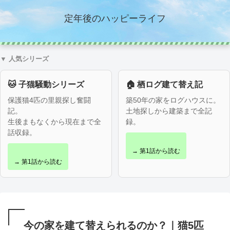
定年後のハッピーライフ
▼ 人気シリーズ
🐱 子猫騒動シリーズ
🏠 栖ログ建て替え記
保護猫4匹の里親探し奮闘
築50年の家をログハウスに。
記。
土地探しから建築まで全記
生後まもなくから現在まで全
録。
話収録。
→ 第1話から読む
→ 第1話から読む
今の家を建て替えられるのか？｜猫5匹