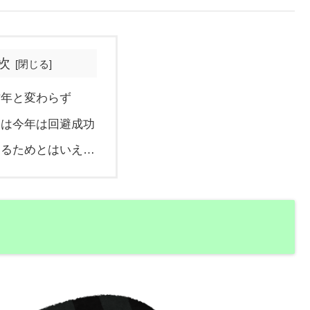
次
昨年と変わらず
査は今年は回避成功
守るためとはいえ…