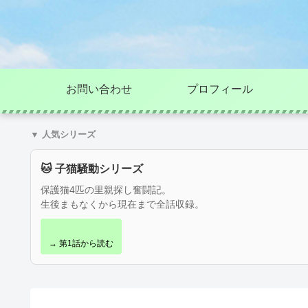
お問い合わせ
プロフィール
▼ 人気シリーズ
🐱 子猫騒動シリーズ
保護猫4匹の里親探し奮闘記。
生後まもなくから現在まで全話収録。
→ 第1話から読む