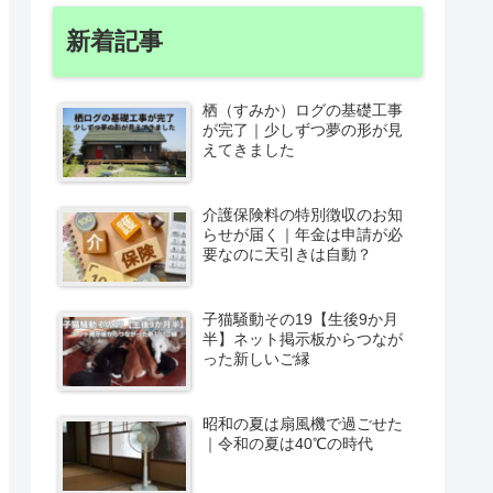
新着記事
栖（すみか）ログの基礎工事
が完了｜少しずつ夢の形が見
えてきました
介護保険料の特別徴収のお知
らせが届く｜年金は申請が必
要なのに天引きは自動？
子猫騒動その19【生後9か月
半】ネット掲示板からつなが
った新しいご縁
昭和の夏は扇風機で過ごせた
｜令和の夏は40℃の時代