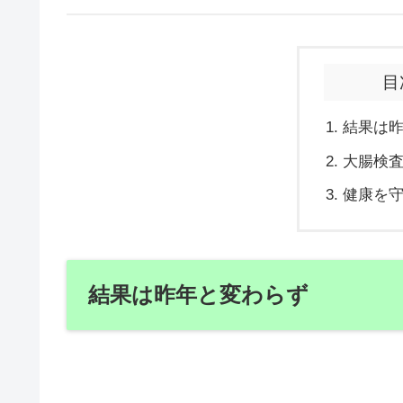
目
結果は
大腸検
健康を
結果は昨年と変わらず